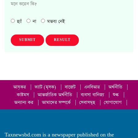
মনে করেন কি?
হ্যাঁ
না
মন্তব্য নেই
SUBMIT
RESULT
আয়কর
|
ভ্যাট (মূসক)
|
বাজেট
|
এনবিআর
|
অর্থনীতি
|
কাষ্টমস
|
আন্তর্জাতিক অর্থনীতি
|
ব্যবসা বানিজ্য
|
শুল্ক
|
অন্যান্য কর
|
আমাদের সম্পর্কে
|
সেবাসমূহ
|
যোগাযোগ
|
Taxnewsbd.com is a newspaper published on the