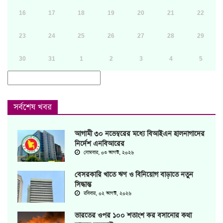
16
17
18
19
20
21
22
23
24
25
26
27
28
29
30
31
1
2
3
4
5
সর্বশেষ খবর
আগামী ৩০ নভেম্বরের মধ্যে বিআইএন হালনাগাদের
নির্দেশ এনবিআরের
সোমবার, ০৩ আগস্ট, ২০২৬
বেসরকারি খাতে ঋণ ও বিনিয়োগ বাড়াতে নতুন
সিদ্ধান্ত
রবিবার, ০২ আগস্ট, ২০২৬
ভারতের ওপর ১০০ শতাংশ কর বসানোর কথা