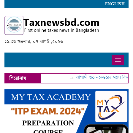
ENGLISH
১১:৩৩ শুক্রবার, ০৭ আগস্ট ,২০২৬
Toggle
naviga
→
আগামী ৩০ নভেম্বরের মধ্যে বিআইএন
শিরোনাম