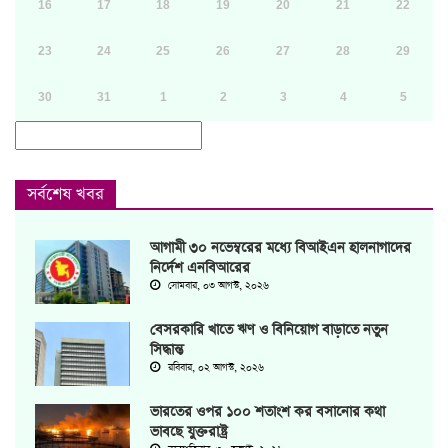
16
17
18
19
20
21
22
23
24
25
26
27
28
29
30
31
1
2
3
4
5
সর্বশেষ খবর
আগামী ৩০ নভেম্বরের মধ্যে বিআইএন হালনাগাদের
নির্দেশ এনবিআরের
সোমবার, ০৩ আগস্ট, ২০২৬
বেসরকারি খাতে ঋণ ও বিনিয়োগ বাড়াতে নতুন
সিদ্ধান্ত
রবিবার, ০২ আগস্ট, ২০২৬
ভারতের ওপর ১০০ শতাংশ কর বসানোর কথা
ভাবছে যুক্তরাষ্ট্র