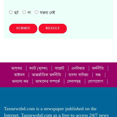
হ্যাঁ
না
মন্তব্য নেই
SUBMIT
RESULT
আয়কর
|
ভ্যাট (মূসক)
|
বাজেট
|
এনবিআর
|
অর্থনীতি
|
কাষ্টমস
|
আন্তর্জাতিক অর্থনীতি
|
ব্যবসা বানিজ্য
|
শুল্ক
|
অন্যান্য কর
|
আমাদের সম্পর্কে
|
সেবাসমূহ
|
যোগাযোগ
|
Taxnewsbd.com is a newspaper published on the
Internet. Taxnewsbd.com as a free-to-access 24/7 news