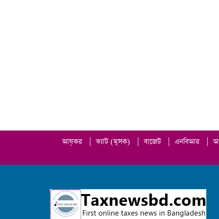
আয়কর
|
ভ্যাট (মূসক)
|
বাজেট
|
এনবিআর
|
অ