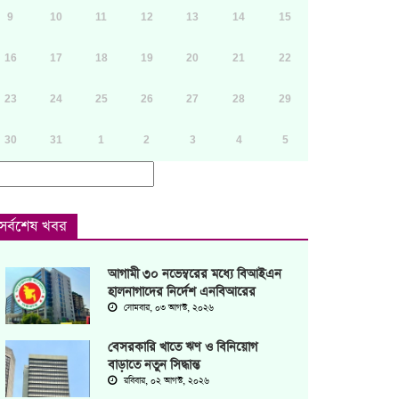
9
10
11
12
13
14
15
16
17
18
19
20
21
22
23
24
25
26
27
28
29
30
31
1
2
3
4
5
সর্বশেষ খবর
আগামী ৩০ নভেম্বরের মধ্যে বিআইএন
হালনাগাদের নির্দেশ এনবিআরের
সোমবার, ০৩ আগস্ট, ২০২৬
বেসরকারি খাতে ঋণ ও বিনিয়োগ
বাড়াতে নতুন সিদ্ধান্ত
রবিবার, ০২ আগস্ট, ২০২৬