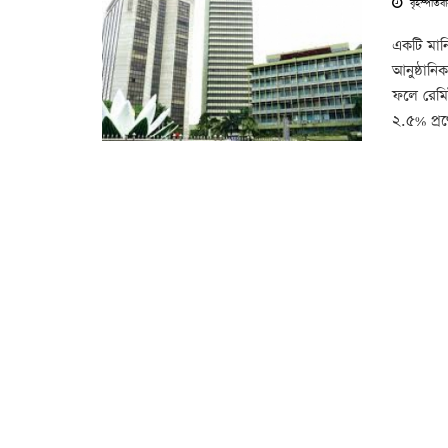
বৃহস্পতিব
একটি মানি
আনুষ্ঠানি
ফলে রেমিট
২.৫% প্