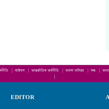
র্থনীতি
|
কাষ্টমস
|
আন্তর্জাতিক অর্থনীতি
|
ব্যবসা বানিজ্য
|
শুল্ক
|
অন্য
|
EDITOR