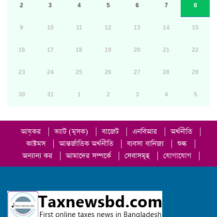
2
3
4
5
6
7
8
9
10
11
12
13
14
15
16
17
18
19
20
21
22
23
24
25
26
27
28
29
30
31
1
2
3
4
5
আয়কর
|
ভ্যাট (মূসক)
|
বাজেট
|
এনবিআর
|
অর্থনীতি
|
কাষ্টমস
|
আন্তর্জাতিক অর্থনীতি
|
ব্যবসা বানিজ্য
|
শুল্ক
|
অন্যান্য কর
|
আমাদের সম্পর্কে
|
সেবাসমূহ
|
যোগাযোগ
|