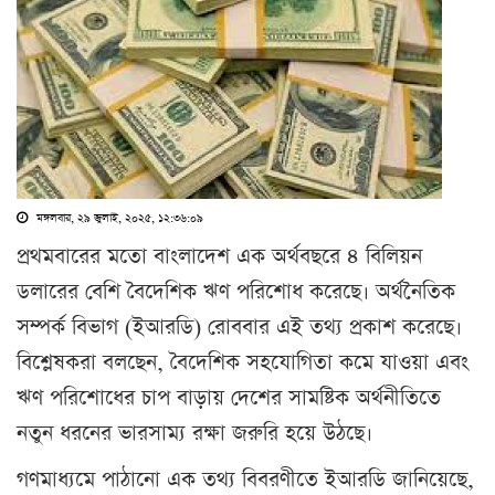
মঙ্গলবার, ২৯ জুলাই, ২০২৫, ১২:৩৬:০৯
প্রথমবারের মতো বাংলাদেশ এক অর্থবছরে ৪ বিলিয়ন
ডলারের বেশি বৈদেশিক ঋণ পরিশোধ করেছে। অর্থনৈতিক
সম্পর্ক বিভাগ (ইআরডি) রোববার এই তথ্য প্রকাশ করেছে।
বিশ্লেষকরা বলছেন, বৈদেশিক সহযোগিতা কমে যাওয়া এবং
ঋণ পরিশোধের চাপ বাড়ায় দেশের সামষ্টিক অর্থনীতিতে
নতুন ধরনের ভারসাম্য রক্ষা জরুরি হয়ে উঠছে।
গণমাধ্যমে পাঠানো এক তথ্য বিবরণীতে ইআরডি জানিয়েছে,