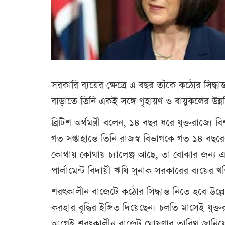
সরকারি ব্যয়ের ক্ষেত্রে এ বছর তাঁকে কঠোর সিদ্ধান্ত 
বাড়াতে তিনি একই সঙ্গে গৃহায়ণ ও বায়ুকলের উন্ন
ব্রিটিশ অর্থমন্ত্রী বলেন, ১৪ বছর ধরে যুক্তরাজ্যে
গত সপ্তাহান্তে তিনি রাজস্ব বিভাগকে গত ১৪ বছরে
কোথায় কোথায় চ্যালেঞ্জ আছে, তা বোঝার জন্য এ
পার্লামেন্ট বিদায়ী ঋষি সুনাক সরকারের ব্যয়ের
শরৎকালীন বাজেটে কঠোর সিদ্ধান্ত নিতে হবে উল্ল
করহার বৃদ্ধির ইঙ্গিত দিয়েছেন। চলতি মাসেই যুক্
আগেই শরৎকালীন বাজেট ঘোষণার তারিখ জানিয়ে