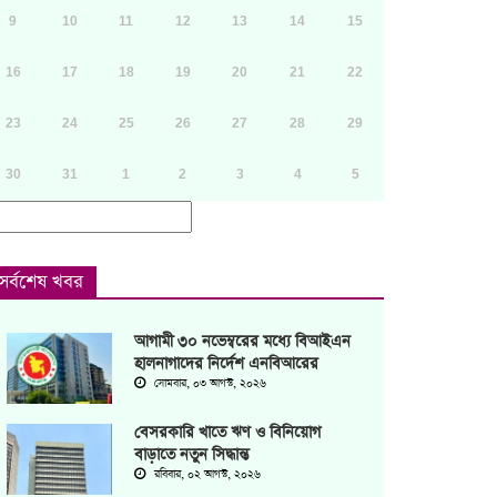
9
10
11
12
13
14
15
16
17
18
19
20
21
22
23
24
25
26
27
28
29
30
31
1
2
3
4
5
সর্বশেষ খবর
আগামী ৩০ নভেম্বরের মধ্যে বিআইএন
হালনাগাদের নির্দেশ এনবিআরের
সোমবার, ০৩ আগস্ট, ২০২৬
বেসরকারি খাতে ঋণ ও বিনিয়োগ
বাড়াতে নতুন সিদ্ধান্ত
রবিবার, ০২ আগস্ট, ২০২৬