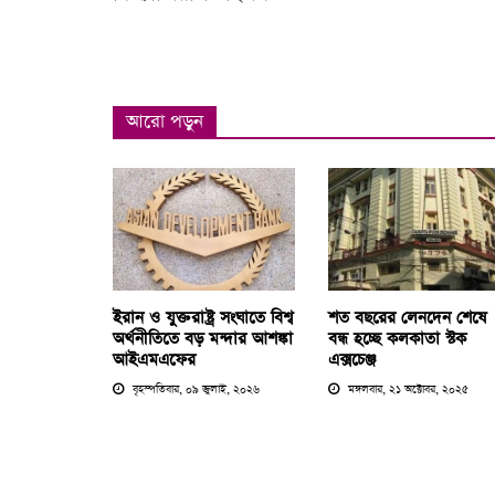
আরো পড়ুন
ইরান ও যুক্তরাষ্ট্র সংঘাতে বিশ্ব
শত বছরের লেনদেন শেষে
অর্থনীতিতে বড় মন্দার আশঙ্কা
বন্ধ হচ্ছে কলকাতা স্টক
আইএমএফের
এক্সচেঞ্জ
বৃহস্পতিবার, ০৯ জুলাই, ২০২৬
মঙ্গলবার, ২১ অক্টোবর, ২০২৫