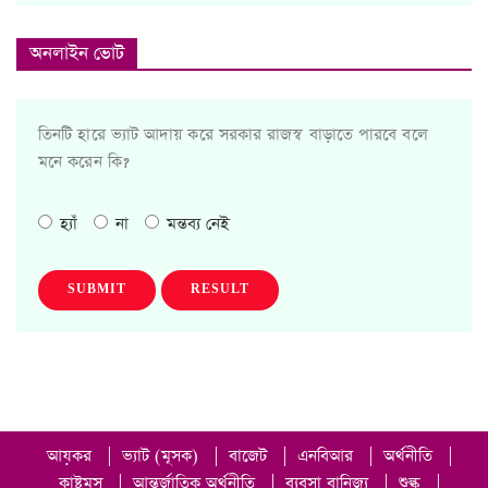
অনলাইন ভোট
তিনটি হারে ভ্যাট আদায় করে সরকার রাজস্ব বাড়াতে পারবে বলে
মনে করেন কি?
হ্যাঁ
না
মন্তব্য নেই
SUBMIT
RESULT
আয়কর
|
ভ্যাট (মূসক)
|
বাজেট
|
এনবিআর
|
অর্থনীতি
|
কাষ্টমস
|
আন্তর্জাতিক অর্থনীতি
|
ব্যবসা বানিজ্য
|
শুল্ক
|