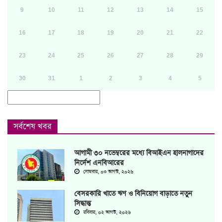
9
10
11
12
13
14
15
16
17
18
19
20
21
22
23
24
25
26
27
28
29
30
31
1
2
3
4
5
সর্বশেষ খবর
আগামী ৩০ নভেম্বরের মধ্যে বিআইএন হালনাগাদের
নির্দেশ এনবিআরের
সোমবার, ০৩ আগস্ট, ২০২৬
বেসরকারি খাতে ঋণ ও বিনিয়োগ বাড়াতে নতুন
সিদ্ধান্ত
রবিবার, ০২ আগস্ট, ২০২৬