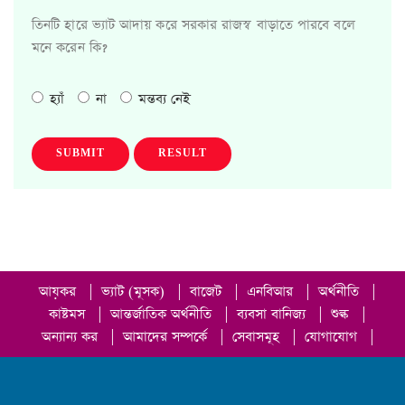
তিনটি হারে ভ্যাট আদায় করে সরকার রাজস্ব বাড়াতে পারবে বলে
মনে করেন কি?
হ্যাঁ
না
মন্তব্য নেই
SUBMIT
RESULT
আয়কর
|
ভ্যাট (মূসক)
|
বাজেট
|
এনবিআর
|
অর্থনীতি
|
কাষ্টমস
|
আন্তর্জাতিক অর্থনীতি
|
ব্যবসা বানিজ্য
|
শুল্ক
|
অন্যান্য কর
|
আমাদের সম্পর্কে
|
সেবাসমূহ
|
যোগাযোগ
|