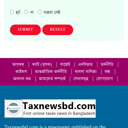
হ্যাঁ
না
মন্তব্য নেই
SUBMIT
RESULT
আয়কর
|
ভ্যাট (মূসক)
|
বাজেট
|
এনবিআর
|
অর্থনীতি
|
কাষ্টমস
|
আন্তর্জাতিক অর্থনীতি
|
ব্যবসা বানিজ্য
|
শুল্ক
|
অন্যান্য কর
|
আমাদের সম্পর্কে
|
সেবাসমূহ
|
যোগাযোগ
|
Taxnewsbd.com is a newspaper published on the