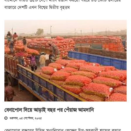
বর্তমানে ভারত ৬৫টি দেশে মাংস রপ্তানি করছে। বছরে ৪৩ কোটি ডলারের
বাজারে দেশটি এখন বিশ্বের দ্বিতীয় বৃহত্তম
বেনাপোল দিয়ে আড়াই বছর পর পেঁয়াজ আমদানি
শুক্রবার, ০৫ সেপ্টেম্বর, ২০২৫
বেনাপোল বন্দরের উদ্ভিদ সংগনিরোধ কেন্দ্রের উপ-সহকারী শ্যামল কুমার