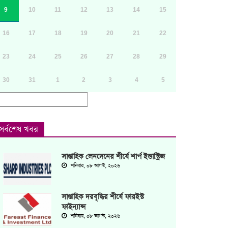
9
10
11
12
13
14
15
16
17
18
19
20
21
22
23
24
25
26
27
28
29
30
31
1
2
3
4
5
সর্বশেষ খবর
সাপ্তাহিক লেনদেনের শীর্ষে শার্প ইন্ডাস্ট্রিজ
শনিবার, ০৮ আগস্ট, ২০২৬
সাপ্তাহিক দরবৃদ্ধির শীর্ষে ফারইস্ট
ফাইন্যান্স
শনিবার, ০৮ আগস্ট, ২০২৬