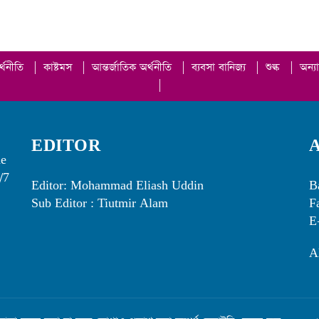
র্থনীতি
|
কাষ্টমস
|
আন্তর্জাতিক অর্থনীতি
|
ব্যবসা বানিজ্য
|
শুল্ক
|
অন্য
|
EDITOR
he
/7
Editor: Mohammad Eliash Uddin
B
Sub Editor : Tiutmir Alam
F
E
A