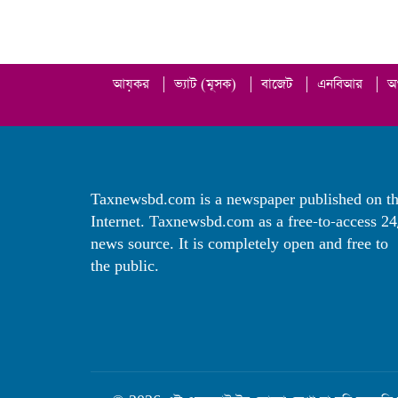
আয়কর
|
ভ্যাট (মূসক)
|
বাজেট
|
এনবিআর
|
অ
Taxnewsbd.com is a newspaper published on t
Internet. Taxnewsbd.com as a free-to-access 24
news source. It is completely open and free to
the public.